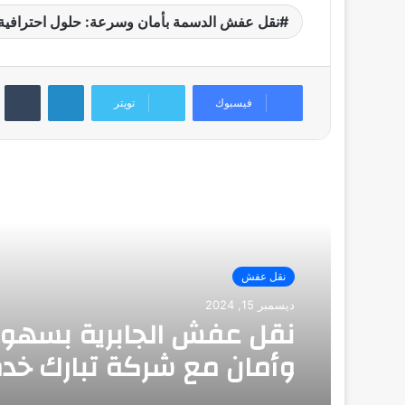
نقل عفش الدسمة بأمان وسرعة: حلول احترافية ل
لينكدإن
فيسبوك
تويتر
أقرأ التالي
نقل عفش
ديسمبر 15, 2024
نقل عفش الجابرية بسهول
وأمان مع شركة تبارك خد
سريعة وموثوقة