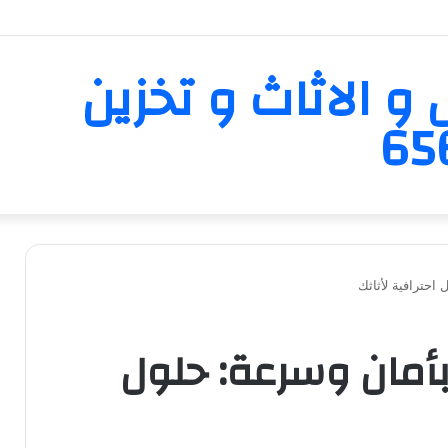
و الاثاث و تخزين
حترافية لأثاثك
مان وسرعة: حلول