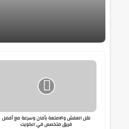
سري
نقل عفش الوسيط في الكويت: فك
وتركيب مع مزايا متعددة
(شركة نقل عفش الشويخ في الكويت) |
خدمات موثوقة وسريعة لنقل أثاثك بأمان
نقل العفش والأثاث: دليل شامل لضمان
عملية نقل آمنة وفعّالة
نقل عفش محافظات لنقل الأثاث بأمان
وسهولة +96566717650
نقل العفش والامتعة بأمان وسرعة مع أفضل
فريق متخصص في الكويت