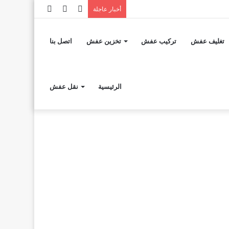
إضافة
مقال
تسجيل
أخبار عاجلة
عمود
عشوائي
الدخول
تغليف عفش
تركيب عفش
تخزين عفش
اتصل بنا
جانبي
الرئيسية
نقل عفش