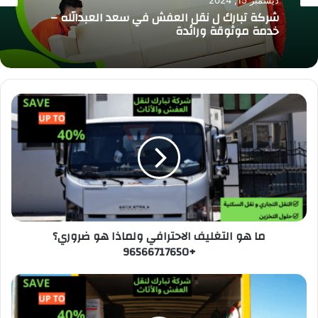
ديسمبر 15, 2024
نقل عفش
شركة تبارك ل نقل العفش في سعد العبدالله –
ديسمبر 14, 2024
خدمة موثوقة ورائدة
شركة تبارك لنقل العفش في الكويت: أفضل
خدمات النقل والفك والتركيب
ما هو التغليف الاحترافي ولماذا هو ضروري؟
+96566717650