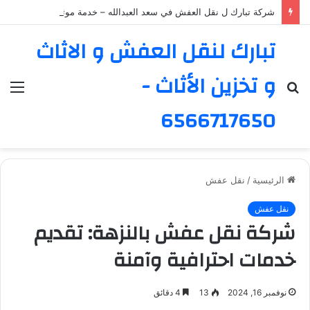
شركة تبارك ل نقل العفش في سعد العبدالله – خدمة موثوقة ورائدة
تبارك لنقل العفش و الاثاث
و تخزين الأثاث -
بحث
الق
عن
6566717650
الرئيسية
/
نقل عفش
نقل عفش
شركة نقل عفش بالنزهة: تقديم
خدمات احترافية وآمنة
نوفمبر 16, 2024
13
4 دقائق