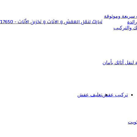
 سريعة وموثوقة
تبارك لنقل العفش و الاثاث و تخزين الأثاث - 6566717650
ائدة
ك والتركيب
نقل أثاثك بأمان
تركيب عفش
تغليف عفش
ويت