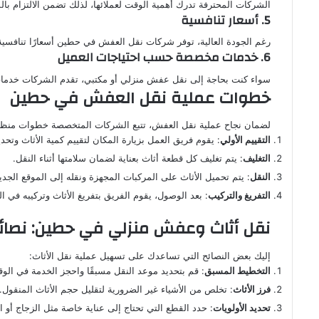
الشركات المحترفة تدرك أهمية الوقت لعملائها، لذلك تضمن الالتزام بالم
5. أسعار تنافسية
رغم الجودة العالية، توفر شركات نقل العفش في حطين أسعارًا تنافسية
6. خدمات مخصصة حسب احتياجات العميل
سواء كنت بحاجة إلى نقل عفش منزلي أو مكتبي، تقدم الشركات خدمات
خطوات عملية نقل العفش في حطين
لضمان نجاح عملية نقل العفش، تتبع الشركات المتخصصة خطوات منظ
التقييم الأولي
: يقوم فريق العمل بزيارة المكان لتقييم كمية الأثاث وتحديد
التغليف
: يتم تغليف كل قطعة أثاث بعناية لضمان سلامتها أثناء النقل.
النقل
: يتم تحميل الأثاث على المركبات المجهزة ونقله إلى الموقع الجدي
التفريغ والتركيب
: بعد الوصول، يقوم الفريق بتفريغ الأثاث وتركيبه في 
نقل أثاث وعفش منزلي في حطين: نصائ
إليك بعض النصائح التي تساعدك على تسهيل عملية نقل الأثاث:
التخطيط المسبق
: قم بتحديد موعد النقل مسبقًا واحجز الخدمة في الو
فرز الأثاث
: تخلص من الأشياء غير الضرورية لتقليل حجم الأثاث المنقول.
تحديد الأولويات
: حدد القطع التي تحتاج إلى عناية خاصة مثل الزجاج أو ال