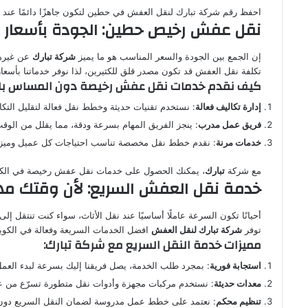
احفظ رقم شركة تبارك لنقل العفش في حطين لتكون جاهزًا دائمًا عند
نقل عفش رخيص حطين: الجودة بأسعار 
إن الجمع بين الجودة والسعر المناسب هو ما يميز
شركة تبارك
عن غيرها
تكلفة نقل العفش قد تكون مصدر قلق للكثيرين، لذا نوفر خدماتنا بأسعار
كيف نقدم خدمات نقل عفش رخيصة دون المساس با
إدارة تكاليف فعالة
: نستخدم تقنيات حديثة وخطط نقل فعالة لتقليل التكا
فريق عمل مدرب
: ينجز الفريق المهام بسرعة ودقة، مما يقلل من الوقت
خدمات مرنة
: نقدم خطط نقل مخصصة تناسب احتياجات كل عميل وميزان
مع شركة
تبارك
، يمكنك الحصول على خدمات نقل عفش رخيصة في الكوي
خدمة نقل العفش السريع: لأن وقتك م
أحيانًا تكون السرعة عاملًا أساسيًا عند نقل الأثاث، سواء كنت تنتقل إل
توفر
شركة تبارك لنقل العفش
افضل الخدمات السريعة وفعالة في الكويت،
مميزات خدمة النقل السريع مع شركة تبارك:
استجابة فورية
: بمجرد طلب الخدمة، يصل فريقنا إليك بسرعة لبدء العمل
معدات حديثة
: نستخدم مركبات مجهزة وأدوات نقل متطورة تسرّع من عم
تنظيم محكم
: نعتمد على خطط عمل مدروسة لضمان النقل السريع دون 