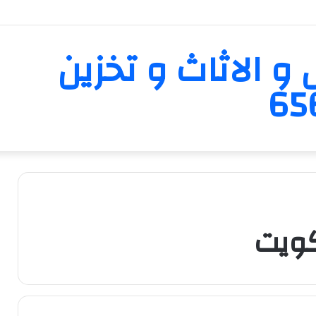
و الاثاث و تخزين
كويت