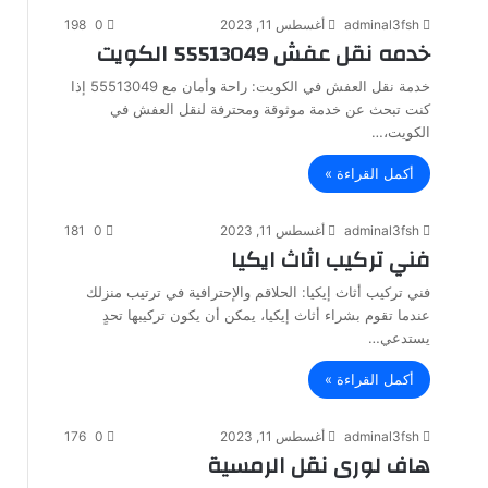
adminal3fsh
أغسطس 11, 2023
0
198
خدمه نقل عفش 55513049 الكويت
خدمة نقل العفش في الكويت: راحة وأمان مع 55513049 إذا
كنت تبحث عن خدمة موثوقة ومحترفة لنقل العفش في
الكويت،…
أكمل القراءة »
adminal3fsh
أغسطس 11, 2023
0
181
فني تركيب اثاث ايكيا
فني تركيب أثاث إيكيا: الحلاقم والإحترافية في ترتيب منزلك
عندما تقوم بشراء أثاث إيكيا، يمكن أن يكون تركيبها تحدٍ
يستدعي…
أكمل القراءة »
adminal3fsh
أغسطس 11, 2023
0
176
هاف لورى نقل الرمسية