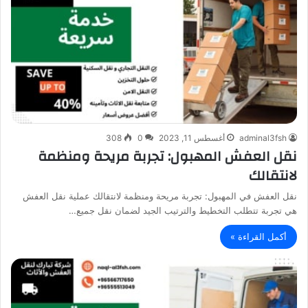
adminal3fsh
أغسطس 11, 2023
0
308
نقل العفش المهبول: تجربة مريحة ومنظمة
لانتقالك
نقل العفش في المهبول: تجربة مريحة ومنظمة لانتقالك عملية نقل العفش
هي تجربة تتطلب التخطيط والترتيب الجيد لضمان نقل جميع…
أكمل القراءة »