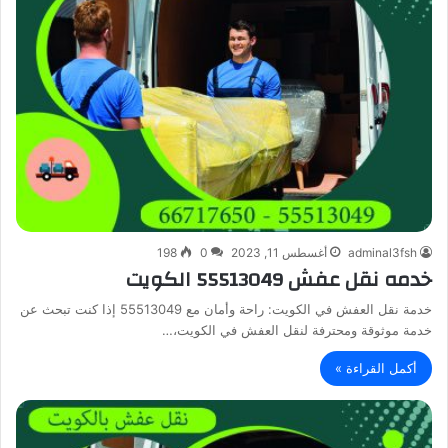
adminal3fsh
أغسطس 11, 2023
0
198
خدمه نقل عفش 55513049 الكويت
خدمة نقل العفش في الكويت: راحة وأمان مع 55513049 إذا كنت تبحث عن
خدمة موثوقة ومحترفة لنقل العفش في الكويت،…
أكمل القراءة »