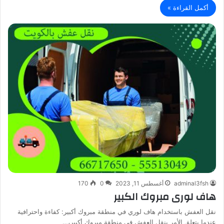
أكمل القراءة »
adminal3fsh
أغسطس 11, 2023
0
170
هاف لورى مبروك الكبير
نقل العفش باستخدام هاف لوري في منطقة مبروك أكبير: كفاءة واحترافية
عندما يتعلق الأمر بنقل العفش في منطقة مبروك أكبير،…