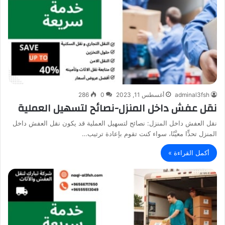
adminal3fsh
أغسطس 11, 2023
0
286
نقل عفش داخل المنزل-نصائح لتسهيل العملية
نقل العفش داخل المنزل: نصائح لتسهيل العملية قد يكون نقل العفش داخل
المنزل تحدٍّا معيَّنًا، سواء كنت تقوم بإعادة ترتيب…
أكمل القراءة »