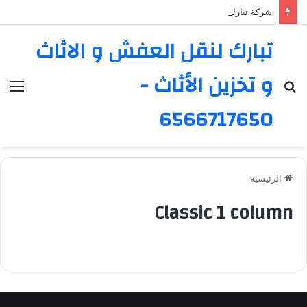
شركة تبارك ل نقل العفش في سعد العبدالله – خدمة موثوقة ورائدة
تبارك لنقل العفش و الاثاث
و تخزين الأثاث -
بحث
الق
عن
6566717650
الرئيسية
Classic 1 column