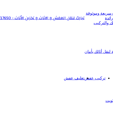
 سريعة وموثوقة
تبارك لنقل العفش و الاثاث و تخزين الأثاث - 6566717650
ائدة
ك والتركيب
نقل أثاثك بأمان
تركيب عفش
تغليف عفش
ويت