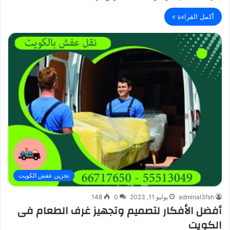
أكمل القراءة »
تخزين عفش الكويت
adminal3fsh
يوليو 11, 2023
0
148
أفضل الأفكار لتصميم وتجهيز غرف الطعام فى
الكويت