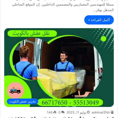
ممتعًا للمهندسين المعماريين والمصممين الداخليين. إن الموقع الساحلي
المذهل يوفر…
أكمل القراءة »
تخزين عفش الكويت
adminal3fsh
يوليو 11, 2023
0
146