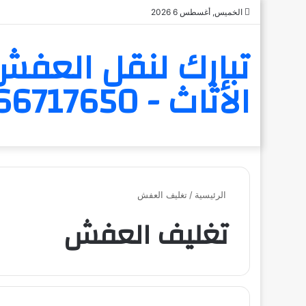
الخميس, أغسطس 6 2026
تبارك لنقل العفش 
الأثاث - 6566717650
الرئيسية
/
تغليف العفش
تغليف العفش