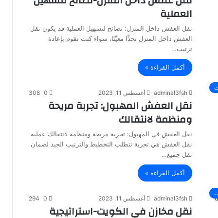
نقل عفش داخل المنزل-نصائح لتسهيل
العملية
نقل العفش داخل المنزل: نصائح لتسهيل العملية قد يكون نقل
العفش داخل المنزل تحدٍّا معيَّنًا، سواء كنت تقوم بإعادة
ترتيب…
أكمل القراءة »
ت
adminal3fsh
أغسطس 11, 2023
0
308
نقل العفش المهبول: تجربة مريحة
ومنظمة لانتقالك
نقل العفش في المهبول: تجربة مريحة ومنظمة لانتقالك عملية
نقل العفش هي تجربة تتطلب التخطيط والترتيب الجيد لضمان
نقل جميع…
أكمل القراءة »
ت
adminal3fsh
أغسطس 11, 2023
0
294
نقل مخازن في الكويت-استراتيجية