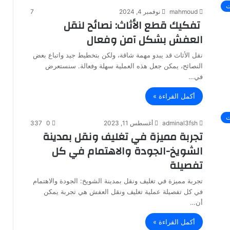
ت
mahmoud
نوفمبر 4, 2024
7
تفكيك قطع الأثاث: نصائح لنقل
العفش بشكل آمن وفعال
نقل الأثاث قد يبدو مهمة شاقة، ولكن بتخطيط جيد واتباع بعض
النصائح، يمكن جعل هذه العملية سهلة وفعالة. سنستعرض
في…
أكمل القراءة »
ت
adminal3fsh
أغسطس 11, 2023
0
337
تجربة مميزة في تغليف ونقل بمدينة
الشويخ-الجودة والاهتمام في كل
تفصيلة
تجربة مميزة في تغليف ونقل بمدينة الشويخ: الجودة والاهتمام
في كل تفصيلة عملية تغليف ونقل العفش هي تجربة يمكن
أن…
أكمل القراءة »