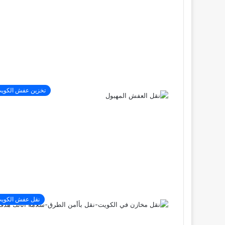
تخزين عفش الكوي
نقل عفش الكوي