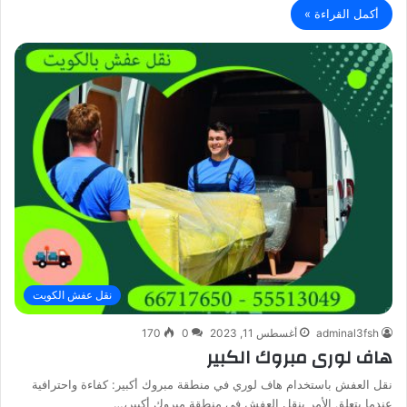
أكمل القراءة »
نقل عفش الكويت
adminal3fsh
أغسطس 11, 2023
0
170
هاف لورى مبروك الكبير
نقل العفش باستخدام هاف لوري في منطقة مبروك أكبير: كفاءة واحترافية
عندما يتعلق الأمر بنقل العفش في منطقة مبروك أكبير،…