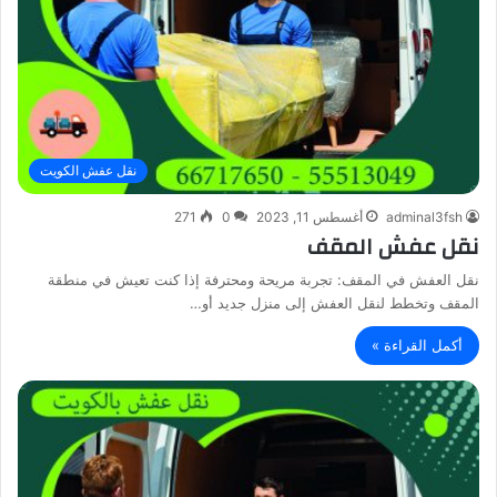
نقل عفش الكويت
adminal3fsh
أغسطس 11, 2023
0
271
نقل عفش المقف
نقل العفش في المقف: تجربة مريحة ومحترفة إذا كنت تعيش في منطقة
المقف وتخطط لنقل العفش إلى منزل جديد أو…
أكمل القراءة »