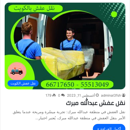
نقل عفش الكويت
adminal3fsh
أغسطس 11, 2023
0
179
نقل عفش عبدالله مبرك
نقل العفش في منطقة عبدالله مبرك: تجربة ميسّرة ومريحة عندما يتعلق
الأمر بنقل العفش في منطقة عبدالله مبرك، يُعتبر اختيار…
أكمل القراءة »