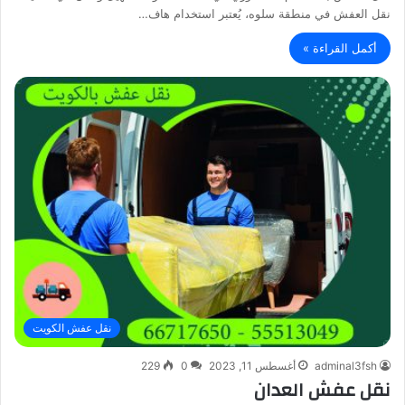
نقل العفش في منطقة سلوه، يُعتبر استخدام هاف…
أكمل القراءة »
نقل عفش الكويت
adminal3fsh
أغسطس 11, 2023
0
229
نقل عفش العدان