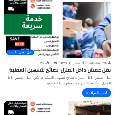
نقل عفش الكويت
adminal3fsh
أغسطس 11, 2023
0
286
نقل عفش داخل المنزل-نصائح لتسهيل العملية
نقل العفش داخل المنزل: نصائح لتسهيل العملية قد يكون نقل العفش داخل
المنزل تحدٍّا معيَّنًا، سواء كنت تقوم بإعادة ترتيب…
أكمل القراءة »