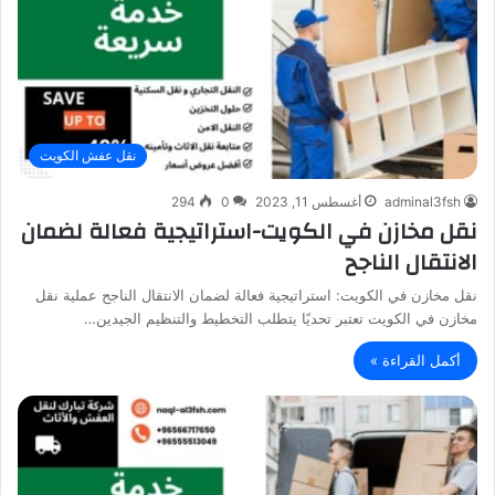
نقل عفش الكويت
adminal3fsh
أغسطس 11, 2023
0
294
نقل مخازن في الكويت-استراتيجية فعالة لضمان
الانتقال الناجح
نقل مخازن في الكويت: استراتيجية فعالة لضمان الانتقال الناجح عملية نقل
مخازن في الكويت تعتبر تحديًا يتطلب التخطيط والتنظيم الجيدين…
أكمل القراءة »