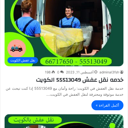
نقل عفش الكويت
adminal3fsh
أغسطس 11, 2023
0
198
خدمه نقل عفش 55513049 الكويت
خدمة نقل العفش في الكويت: راحة وأمان مع 55513049 إذا كنت تبحث عن
خدمة موثوقة ومحترفة لنقل العفش في الكويت،…
أكمل القراءة »