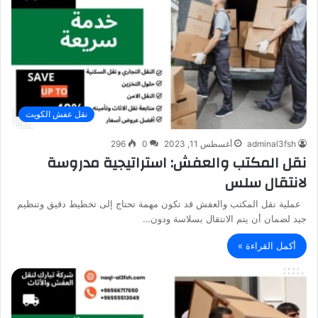
نقل عفش الكويت
adminal3fsh
أغسطس 11, 2023
0
296
نقل المكتب والعفش: استراتيجية مدروسة
لانتقال سلس
عملية نقل المكتب والعفش قد تكون مهمة تحتاج إلى تخطيط دقيق وتنظيم
جيد لضمان أن يتم الانتقال بسلاسة ودون…
أكمل القراءة »