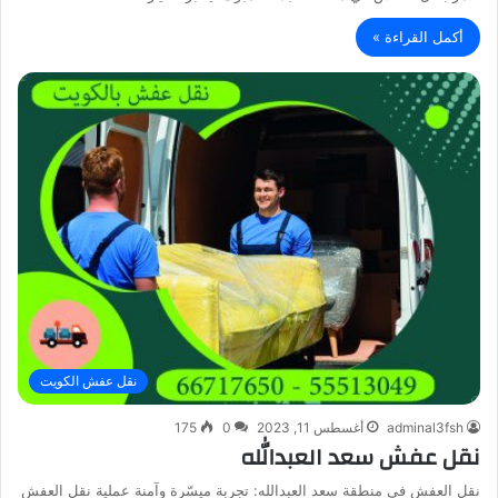
أكمل القراءة »
نقل عفش الكويت
adminal3fsh
أغسطس 11, 2023
0
175
نقل عفش سعد العبدالله
نقل العفش في منطقة سعد العبدالله: تجربة ميسّرة وآمنة عملية نقل العفش