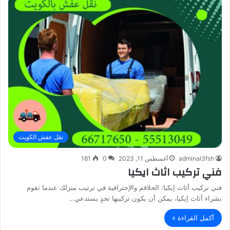
نقل عفش الكويت
adminal3fsh
أغسطس 11, 2023
0
181
فني تركيب اثاث ايكيا
فني تركيب أثاث إيكيا: الحلاقم والإحترافية في ترتيب منزلك عندما تقوم
بشراء أثاث إيكيا، يمكن أن يكون تركيبها تحدٍ يستدعي…
أكمل القراءة »