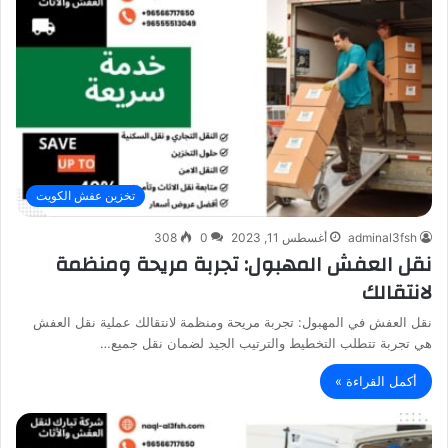
تخزين عفش الكويت
adminal3fsh
أغسطس 11, 2023
0
308
نقل العفش المهبول: تجربة مريحة ومنظمة
لانتقالك
نقل العفش في المهبول: تجربة مريحة ومنظمة لانتقالك عملية نقل العفش
هي تجربة تتطلب التخطيط والترتيب الجيد لضمان نقل جميع…
أكمل القراءة »