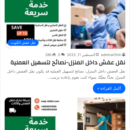
نقل عفش الكويت
adminal3fsh
أغسطس 11, 2023
0
286
نقل عفش داخل المنزل-نصائح لتسهيل العملية
نقل العفش داخل المنزل: نصائح لتسهيل العملية قد يكون نقل العفش داخل
المنزل تحدٍّا معيَّنًا، سواء كنت تقوم بإعادة ترتيب…
أكمل القراءة »