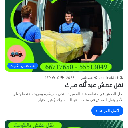
نقل عفش الكويت
adminal3fsh
أغسطس 11, 2023
0
179
نقل عفش عبدالله مبرك
نقل العفش في منطقة عبدالله مبرك: تجربة ميسّرة ومريحة عندما يتعلق
الأمر بنقل العفش في منطقة عبدالله مبرك، يُعتبر اختيار…
أكمل القراءة »