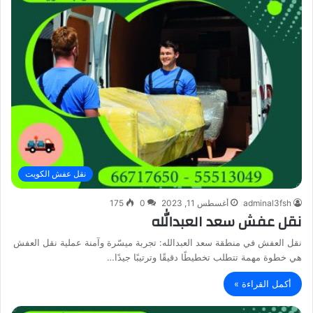
نقل عفش الكويت
adminal3fsh
أغسطس 11, 2023
0
175
نقل عفش سعد العبدالله
نقل العفش في منطقة سعد العبدالله: تجربة ميسّرة وآمنة عملية نقل العفش
هي خطوة مهمة تتطلب تخطيطًا دقيقًا وترتيبًا جيدًا…
أكمل القراءة »