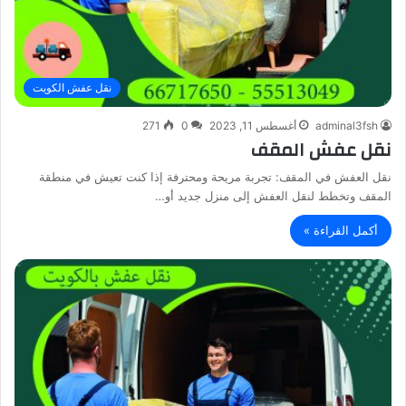
نقل عفش الكويت
adminal3fsh
أغسطس 11, 2023
0
271
نقل عفش المقف
نقل العفش في المقف: تجربة مريحة ومحترفة إذا كنت تعيش في منطقة
المقف وتخطط لنقل العفش إلى منزل جديد أو…
أكمل القراءة »