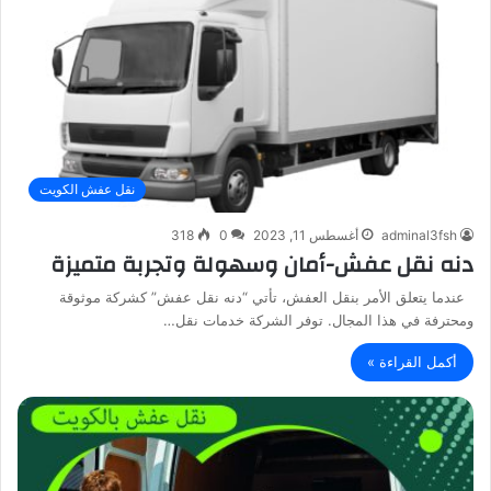
نقل عفش الكويت
adminal3fsh
أغسطس 11, 2023
0
318
دنه نقل عفش-أمان وسهولة وتجربة متميزة
عندما يتعلق الأمر بنقل العفش، تأتي “دنه نقل عفش” كشركة موثوقة
ومحترفة في هذا المجال. توفر الشركة خدمات نقل…
أكمل القراءة »