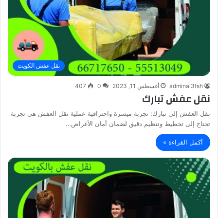
نقل عفش الكويت
adminal3fsh
أغسطس 11, 2023
0
407
نقل عفش تبارك
نقل العفش إلى تبارك: تجربة ميسرة واحترافية عملية نقل العفش هي تجربة
تحتاج إلى تخطيط وتنظيم دقيق لضمان أمان الأغراض…
أكمل القراءة »