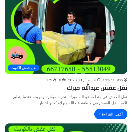
نقل عفش الكويت
adminal3fsh
أغسطس 11, 2023
0
179
نقل عفش عبدالله مبرك
نقل العفش في منطقة عبدالله مبرك: تجربة ميسّرة ومريحة عندما يتعلق
الأمر بنقل العفش في منطقة عبدالله مبرك، يُعتبر اختيار…
أكمل القراءة »