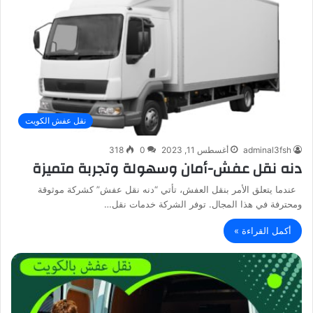
نقل عفش الكويت
adminal3fsh
أغسطس 11, 2023
0
318
دنه نقل عفش-أمان وسهولة وتجربة متميزة
عندما يتعلق الأمر بنقل العفش، تأتي “دنه نقل عفش” كشركة موثوقة
ومحترفة في هذا المجال. توفر الشركة خدمات نقل…
أكمل القراءة »