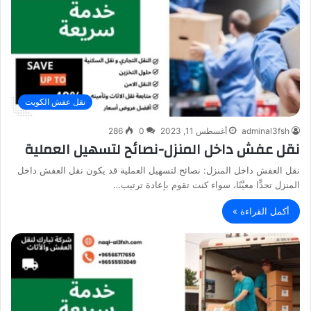
نقل عفش الكويت
adminal3fsh
أغسطس 11, 2023
0
286
نقل عفش داخل المنزل-نصائح لتسهيل العملية
نقل العفش داخل المنزل: نصائح لتسهيل العملية قد يكون نقل العفش داخل
المنزل تحدٍّا معيَّنًا، سواء كنت تقوم بإعادة ترتيب…
أكمل القراءة »