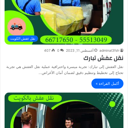
نقل عفش الكويت
adminal3fsh
أغسطس 11, 2023
0
407
نقل عفش تبارك
نقل العفش إلى تبارك: تجربة ميسرة واحترافية عملية نقل العفش هي تجربة
تحتاج إلى تخطيط وتنظيم دقيق لضمان أمان الأغراض…
أكمل القراءة »