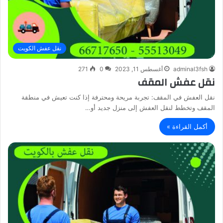
نقل عفش الكويت
adminal3fsh
أغسطس 11, 2023
0
271
نقل عفش المقف
نقل العفش في المقف: تجربة مريحة ومحترفة إذا كنت تعيش في منطقة
المقف وتخطط لنقل العفش إلى منزل جديد أو…
أكمل القراءة »