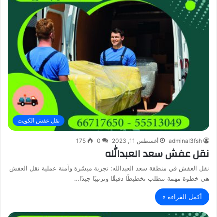
نقل عفش الكويت
adminal3fsh
أغسطس 11, 2023
0
175
نقل عفش سعد العبدالله
نقل العفش في منطقة سعد العبدالله: تجربة ميسّرة وآمنة عملية نقل العفش
هي خطوة مهمة تتطلب تخطيطًا دقيقًا وترتيبًا جيدًا…
أكمل القراءة »