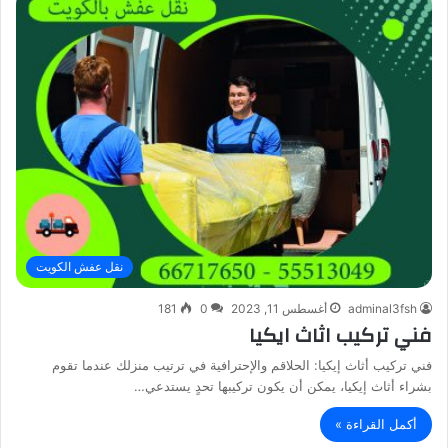
نقل عفش الكويت
adminal3fsh
أغسطس 11, 2023
0
181
فني تركيب اثاث ايكيا
فني تركيب أثاث إيكيا: الحلاقم والإحترافية في ترتيب منزلك عندما تقوم
بشراء أثاث إيكيا، يمكن أن يكون تركيبها تحدٍ يستدعي…
أكمل القراءة »