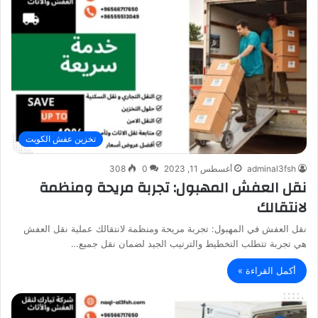
تخزين عفش الكويت
adminal3fsh
أغسطس 11, 2023
0
308
نقل العفش المهبول: تجربة مريحة ومنظمة
لانتقالك
نقل العفش في المهبول: تجربة مريحة ومنظمة لانتقالك عملية نقل العفش
هي تجربة تتطلب التخطيط والترتيب الجيد لضمان نقل جميع…
أكمل القراءة »