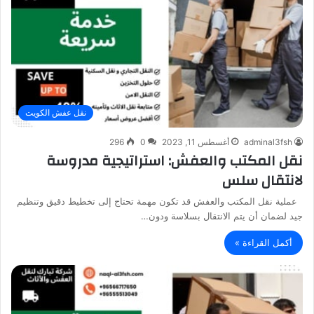
نقل عفش الكويت
adminal3fsh
أغسطس 11, 2023
0
296
نقل المكتب والعفش: استراتيجية مدروسة
لانتقال سلس
عملية نقل المكتب والعفش قد تكون مهمة تحتاج إلى تخطيط دقيق وتنظيم
جيد لضمان أن يتم الانتقال بسلاسة ودون…
أكمل القراءة »