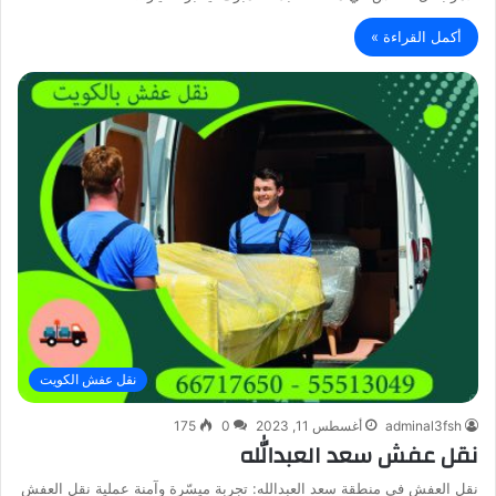
أكمل القراءة »
نقل عفش الكويت
adminal3fsh
أغسطس 11, 2023
0
175
نقل عفش سعد العبدالله
نقل العفش في منطقة سعد العبدالله: تجربة ميسّرة وآمنة عملية نقل العفش