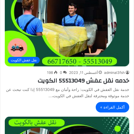
نقل عفش الكويت
adminal3fsh
أغسطس 11, 2023
0
198
خدمه نقل عفش 55513049 الكويت
خدمة نقل العفش في الكويت: راحة وأمان مع 55513049 إذا كنت تبحث عن
خدمة موثوقة ومحترفة لنقل العفش في الكويت،…
أكمل القراءة »