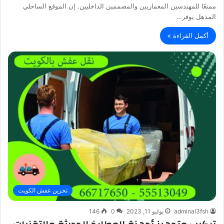
ممتعًا للمهندسين المعماريين والمصممين الداخليين. إن الموقع الساحلي
المذهل يوفر…
أكمل القراءة »
تخزين عفش الكويت
adminal3fsh
يوليو 11, 2023
0
146