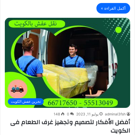
أكمل القراءة »
تخزين عفش الكويت
adminal3fsh
يوليو 11, 2023
0
148
أفضل الأفكار لتصميم وتجهيز غرف الطعام فى
الكويت