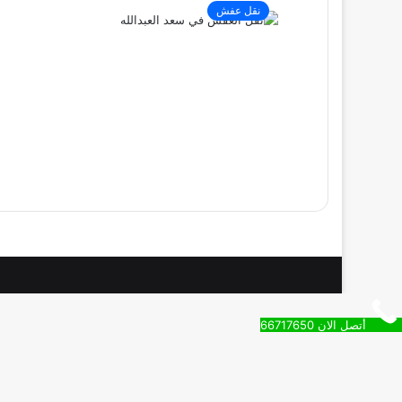
نقل عفش
أتصل الان 66717650