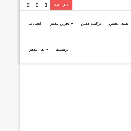
إضافة
مقال
تسجيل
أخبار عاجلة
عمود
عشوائي
الدخول
تغليف عفش
تركيب عفش
تخزين عفش
اتصل بنا
جانبي
الرئيسية
نقل عفش