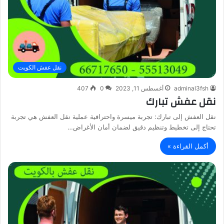
نقل عفش الكويت
adminal3fsh
أغسطس 11, 2023
0
407
نقل عفش تبارك
نقل العفش إلى تبارك: تجربة ميسرة واحترافية عملية نقل العفش هي تجربة
تحتاج إلى تخطيط وتنظيم دقيق لضمان أمان الأغراض…
أكمل القراءة »