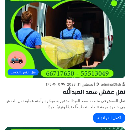
نقل عفش الكويت
adminal3fsh
أغسطس 11, 2023
0
175
نقل عفش سعد العبدالله
نقل العفش في منطقة سعد العبدالله: تجربة ميسّرة وآمنة عملية نقل العفش
هي خطوة مهمة تتطلب تخطيطًا دقيقًا وترتيبًا جيدًا…
أكمل القراءة »