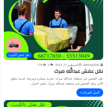
نقل عفش الكويت
adminal3fsh
أغسطس 11, 2023
0
179
نقل عفش عبدالله مبرك
نقل العفش في منطقة عبدالله مبرك: تجربة ميسّرة ومريحة عندما يتعلق
الأمر بنقل العفش في منطقة عبدالله مبرك، يُعتبر اختيار…
أكمل القراءة »