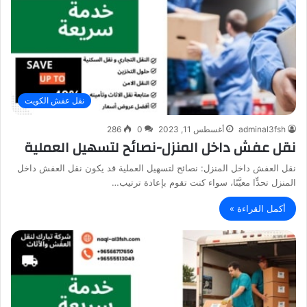
نقل عفش الكويت
adminal3fsh
أغسطس 11, 2023
0
286
نقل عفش داخل المنزل-نصائح لتسهيل العملية
نقل العفش داخل المنزل: نصائح لتسهيل العملية قد يكون نقل العفش داخل
المنزل تحدٍّا معيَّنًا، سواء كنت تقوم بإعادة ترتيب…
أكمل القراءة »