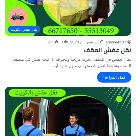
نقل عفش الكويت
adminal3fsh
أغسطس 11, 2023
0
271
نقل عفش المقف
نقل العفش في المقف: تجربة مريحة ومحترفة إذا كنت تعيش في منطقة
المقف وتخطط لنقل العفش إلى منزل جديد أو…
أكمل القراءة »