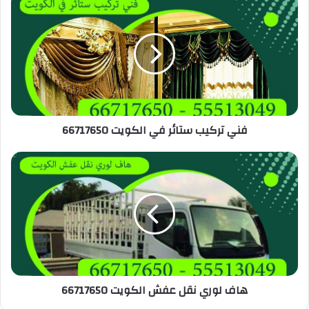
فني تركيب ستائر في الكويت 66717650
هاف لوري نقل عفش الكويت 66717650