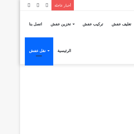
إضافة
مقال
تسجيل
أخبار عاجلة
عمود
عشوائي
الدخول
تغليف عفش
تركيب عفش
تخزين عفش
اتصل بنا
جانبي
الرئيسية
نقل عفش