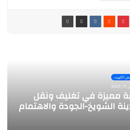
بينتيريست
مشاركة عبر البريد
طباعة
أقرأ التالي
ش الكويت
202
بة مميزة في تغليف ونقل
ينة الشويخ-الجودة والاهتمام
كل تفصيلة