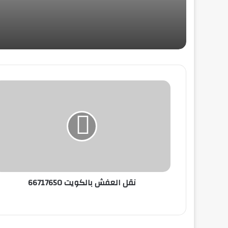
نقل المكتب والعفش: استراتيجية مدروسة
لانتقال سلس
نقل الكراتين والعفش: الاهتمام بالتفاصيل
والأمان في عملية الانتقال
نقل عفش المقف
اشتري اثاث مستعمل
نقل العفش بالكويت 66717650