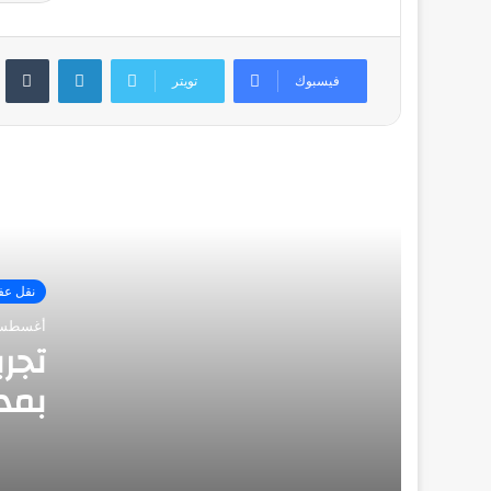
دنه نقل عفش-أمان وسهولة وتجربة
لينكدإن
متميزة
فيسبوك
تويتر
نقل عفش الفحيحيل
نقل عفش داخل المنزل-نصائح لتسهيل
العملية
نقل عف
نقل العفش المهبول: تجربة مريحة ومنظمة
أغسطس 11, 3
لانتقالك
تجر
بمد
نقل مخازن في الكويت-استراتيجية فعالة
في 
لضمان الانتقال الناجح