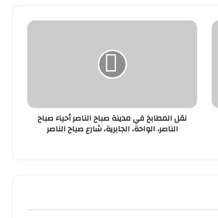
نقل العفش المهبول: تجربة مريحة ومنظمة
لانتقالك
نقل مخازن في الكويت-استراتيجية فعالة
لضمان الانتقال الناجح
نقل المطابخ في مدينة صباح الناصر أحياء صباح
الناصر، الواحة، الجابرية، شارع صباح الناصر