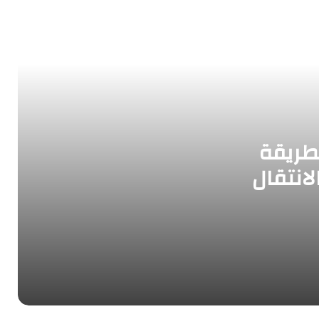
شامل لخدمات النقل والتغليف في الكويت
تخزين اثاث الكويت: حلول عملية للحفاظ
على ممتلكاتك بأمان
تجربة مميزة في تغليف ونقل بمدينة
الشويخ-الجودة والاهتمام في كل تفصيلة
طريقة
لانتقال
دنه نقل عفش-أمان وسهولة وتجربة
متميزة
نقل عفش الفحيحيل
نقل عفش داخل المنزل-نصائح لتسهيل
العملية