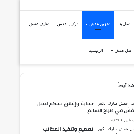
تسجيل
مقال
إضافة
الدخول
عشوائي
عمود
اتصل بنا
تخزين عفش
تركيب عفش
تغليف عفش
جانبي
نقل عفش
الرئيسية
د أيضاً
ق
حماية وإغلاق محكم لنقل
فش في صباح السالم
س 6, 2023
تصميم وتنفيذ المكاتب