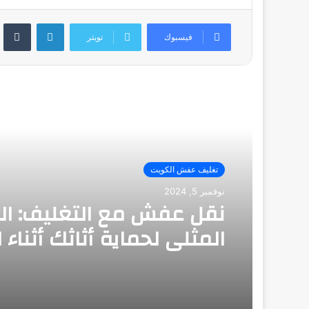
لينكدإن
‏Tumblr
فيسبوك
تويتر
أقرأ التالي
تغليف عفش الكويت
نوفمبر 5, 2024
نقل عفش مع التغليف: ال
المثلى لحماية أثاثك أثناء ا