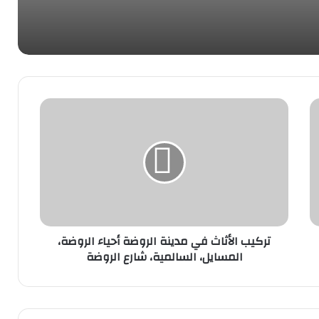
نقل عفش داخل المنزل-نصائح لتسهيل
العملية
نقل العفش المهبول: تجربة مريحة ومنظمة
لانتقالك
نقل مخازن في الكويت-استراتيجية فعالة
لضمان الانتقال الناجح
تركيب الأثاث في مدينة الروضة أحياء الروضة،
المسايل، السالمية، شارع الروضة