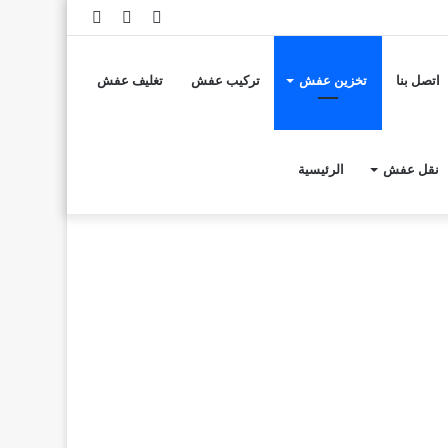
تسجيل
مقال
إضافة
الدخول
عشوائي
عمود
اتصل بنا
تخزين عفش
تركيب عفش
تغليف عفش
جانبي
نقل عفش
الرئيسية