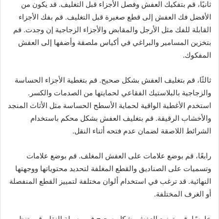
ثانيًا، قم بتفكيك العفش وفصل الأجزاء قبل التغليف. قد يكون من
الأفضل فك العفش إلى قطع صغيرة قبل التغليف. قم بفك الأجزاء
القابلة للفك مثل الأرجل والمقابض والأجزاء الزجاجية إن وجدت. قم
بتخزين المسامير والبراغي في أكياس ملصقة وأضفها إلى العفش
المفكوك.
ثالثًا، قم بتغليف العفش بشكل صحيح. قم بتغطية الأجزاء الحساسة
والزجاجية بالبلاستيك الفقاعي لحمايتها من الصدمات والكسر.
استخدم الأغطية الواقية لحماية الأسطح الحساسة مثل الأثاث المنجد
والأخشاب الرقيقة. قم بتغليف العفش بشكل محكم باستخدام
الشرائط اللاصقة لضمان عدم فتحه أثناء النقل.
رابعًا، قم بوضع علامات على العفش المغلف. قم بوضع علامات
وتسميات على الصناديق والقطع المغلفة لتحديد محتوياتها ووجهتها
النهائية. قد ترغب في استخدام ألوان مختلفة لتمييز القطع المنفصلة
أو الغرف المختلفة.
خامسًا، قم بتوزيع العفش بشكل صحيح في وسيلة النقل. قم بتنظيم