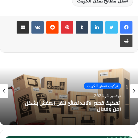
نقل مطابخ بمدن الكويت
لينكدإن
بينتيريست
مشاركة عبر البريد
طباعة
تركيب عفش الكويت
نوفمبر 4, 2024
تفكيك قطع الأثاث: نصائح لنقل العفش بشكل
آمن وفعال