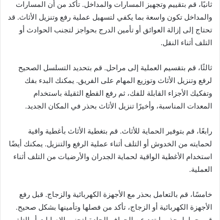
ثانيًا، قم بتقييم وتجهيز المسارات والمداخل. تأكد من أن المسارات
والمداخل تكون واسعة بما يكفي لتسهيل عملية رفع وتنزيل الأثاث. قد
تحتاج إلى إزالة العوائق أو تأمين الدرج بحواجز لتجنب الحوادث أو
التلف أثناء النقل.
ثالثًا، قم بتقسيم العملية إلى مراحل. قم بتحديد التسلسل الصحيح
لرفع وتنزيل الأثاث وتوزيع المهام على الفريق. يمكنك البدء بفك
وتفكيك الأجزاء القابلة للفك، ثم رفع القطع الثقيلة باستخدام
المعدات المناسبة، وأخيرًا تنزيل الأثاث بحذر في المكان الجديد.
رابعًا، قم بتوفير الحماية للأثاث. قم بتغطية الأثاث بأغطية واقية
لحمايته من الخدوش أو التلف أثناء عملية الرفع والتنزيل. يمكنك أيضًا
استخدام الأغطية الواقية لحماية الجدران والأرضيات من التلف أثناء
العملية.
خامسًا، قم بالتعامل بحذر مع الأجهزة الكهربائية والزجاج. قبل رفع
الأجهزة الكهربائية أو الزجاج، تأكد من فصلها وتأمينها بشكل صحيح.
قم بحملها بحذر وابتعد عن الحواف الحادة لتجنب الإصابات أو التلف.