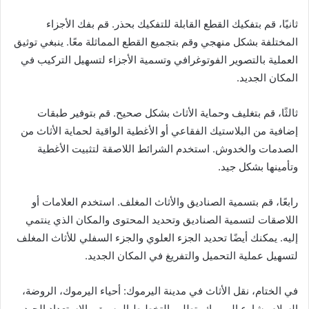
ثانيًا، قم بتفكيك القطع القابلة للتفكيك بحذر. قم بفك الأجزاء
المختلفة بشكل منهجي وقم بتجميع القطع المماثلة معًا. ينبغي توثيق
العملية بالتصوير الفوتوغرافي وتسمية الأجزاء لتسهيل التركيب في
المكان الجديد.
ثالثًا، قم بتغليف وحماية الأثاث بشكل صحيح. قم بتوفير طبقات
إضافية من البلاستيك الفقاعي أو الأغطية الواقية لحماية الأثاث من
الصدمات والخدوش. استخدم الشرائط اللاصقة لتثبيت الأغطية
وتأمينها بشكل جيد.
رابعًا، قم بتسمية الصناديق والأثاث المغلف. استخدم العلامات أو
اللاصقات لتسمية الصناديق وتحديد المحتوى والمكان الذي ينتمي
إليه. يمكنك أيضًا تحديد الجزء العلوي والجزء السفلي للأثاث المغلف
لتسهيل عملية التحميل والتفريغ في المكان الجديد.
في الختام، نقل الأثاث في مدينة اليرموك: أحياء اليرموك، الروضة،
السلام، شارع اليرموك يتطلب التخطيط المسبق والاستعداد الجيد.