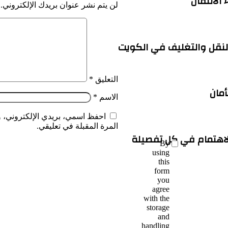
الانتقال
لن يتم نشر عنوان بريدك الإلكتروني.
نقل والتغليف في الكويت
التعليق
*
أمان
الاسم
*
احفظ اسمي، بريدي الإلكتروني، و
المرة المقبلة في تعليقي.
لاهتمام في كل تفصيلة
By
using
this
form
you
agree
with the
storage
and
handling