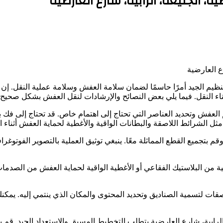
، الجليعة، الرابية، شارع العارضية
ع العارضية
ظيم الجيد أمرًا حاسمًا لضمان سلامة العفش وسلامة عملية النقل. إن
اء النقل. فيما يلي بعض النصائح والإرشادات لنقل العفش بشكل صحيح 
لعفش وتحديد العناصر التي تحتاج إلى اهتمام خاص. قد تحتاج إلى فك ب
مثل الشرائط اللاصقة والبطانات الواقية والأغطية لحماية العفش أثناء ا
وقم بتجميع القطع المماثلة معًا. ينبغي توثيق العملية بالتصوير الفوتو
ة من البلاستيك الفقاعي أو الأغطية الواقية لحماية العفش من الصدم
صقات لتسمية الصناديق وتحديد المحتوى والمكان الذي ينتمي إليه. يمكنك
 الرابية، شارع العارضية يتطلب التخطيط المسبق والاستعداد الجيد. قم