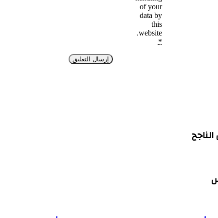
of your
data by
this
website.
*
الناجح
س