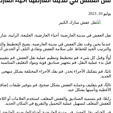
نقل العفش في مدينة العارضية أحياء العارضية
يوليو 10, 2023
نقل العفش في مدينة العارضية: أحياء العارضية، الجليعة، الرابية، شار
عندما يحين وقت نقل العفش في مدينة العارضية، يصبح التخطيط والتن
والترتيب الجيد للحفاظ على سلامة العفش وتفادي التلف أو الخدش أثن
أولًا وقبل كل شيء، قم بتخطيط وتنظيم عملية نقل العفش. قم بتقييم ا
قبل بدء عملية النقل. قم بتجهيز صناديق قوية ومواد التغليف المناسبة 
ثانيًا، قم بتفكيك الأجزاء بحذر. قم بفك الأجزاء المختلفة بشكل منهجي 
الجديد.
ثالثًا، قم بتغليف وحماية العفش بشكل صحيح. قم بتوفير طبقات إضافي
الأغطية وتأمينها بشكل جيد.
رابعًا، قم بتسمية الصناديق والعفش المغلف. استخدم العلامات أو اللا
للعفش المغلف لتسهيل عملية التحميل والتفريغ في المكان الجديد.
في الختام، نقل العفش في مدينة العارضية: أحياء العارضية، الجليعة،