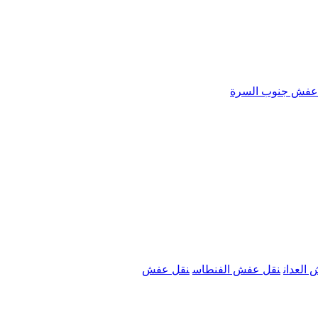
عفش جنوب السرة
العدان
نقل عفش الفنطاس
نقل عفش