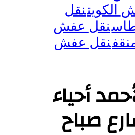
 الكويت
نقل
طاس
نقل عفش
نقف
نقل عفش
مد أحياء
ارع صباح