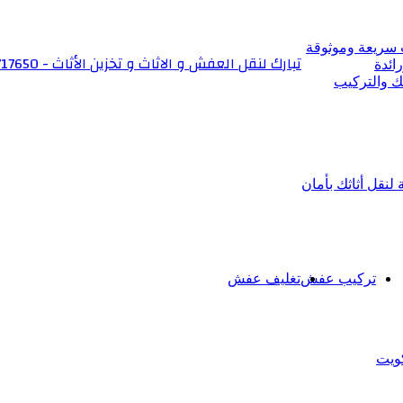
 سريعة وموثوقة
تبارك لنقل العفش و الاثاث و تخزين الأثاث - 6566717650
ائدة
ك والتركيب
نقل أثاثك بأمان
تركيب عفش
تغليف عفش
ويت