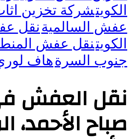
الكويت
شركة تخزين اثاث 
عفش السالمية
نقل عفش
الكويت
نقل عفش المنطق
جنوب السرة
هاف لوري
نقل العفش في م
صباح الأحمد، ال