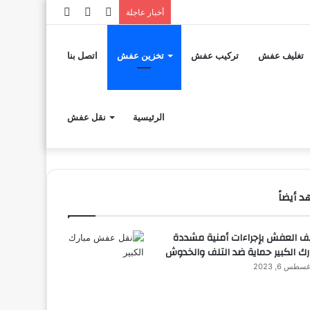
إضافة
مقال
تسجيل
أخبار عاجلة
عمود
عشوائي
الدخول
تغليف عفش
تركيب عفش
تخزين عفش
اتصل بنا
جانبي
الرئيسية
نقل عفش
 أيضاً
ف العفش بإجراءات أمنية مشددة
رك الكبير حماية ضد التلف والخدوش
سطس 6, 2023