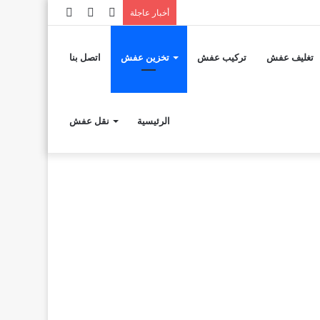
إضافة
مقال
تسجيل
أخبار عاجلة
عمود
عشوائي
الدخول
تغليف عفش
تركيب عفش
تخزين عفش
اتصل بنا
جانبي
الرئيسية
نقل عفش