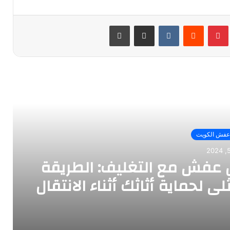
بينتيريست
مشاركة عبر البريد
طباعة
أقرأ التالي
عفش الكويت
 عفش مع التغليف: الطريقة
لى لحماية أثاثك أثناء الانتقال