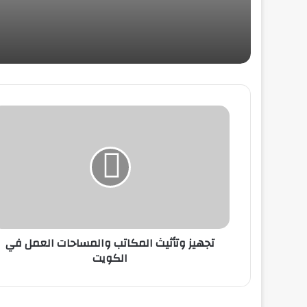
نقل عفش الفحيحيل
نقل عفش داخل المنزل-نصائح لتسهيل
العملية
نقل العفش المهبول: تجربة مريحة ومنظمة
لانتقالك
نقل مخازن في الكويت-استراتيجية فعالة
لضمان الانتقال الناجح
تجهيز وتأثيث المكاتب والمساحات العمل في
الكويت