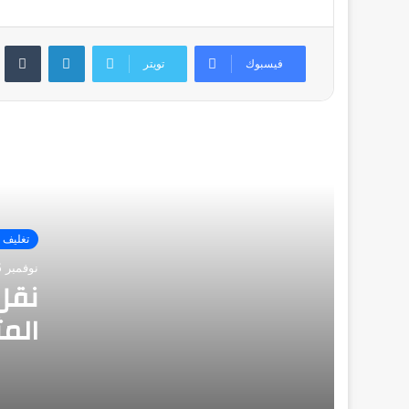
تفكيك قطع الأثاث: نصائح لنقل العفش
بشكل آمن وفعال
لينكدإن
فيسبوك
تويتر
شركة نقل عفش وتغليف الكويت: دليل
شامل لخدمات النقل والتغليف في الكويت
تخزين اثاث الكويت: حلول عملية للحفاظ
على ممتلكاتك بأمان
تغليف 
تجربة مميزة في تغليف ونقل بمدينة
نوفمبر 5, 2024
الشويخ-الجودة والاهتمام في كل تفصيلة
نقل
المث
دنه نقل عفش-أمان وسهولة وتجربة
متميزة