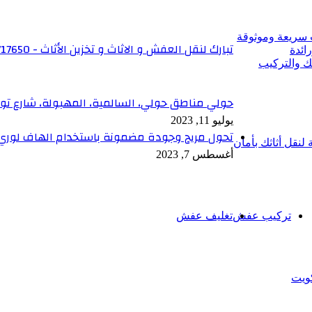
 سريعة وموثوقة
تبارك لنقل العفش و الاثاث و تخزين الأثاث - 6566717650
ائدة
ك والتركيب
حولي مناطق حولي، السالمية، المهبولة، شارع ت
يوليو 11, 2023
تحول مريح وجودة مضمونة باستخدام الهاف لوري 
نقل أثاثك بأمان
أغسطس 7, 2023
تركيب عفش
تغليف عفش
ويت