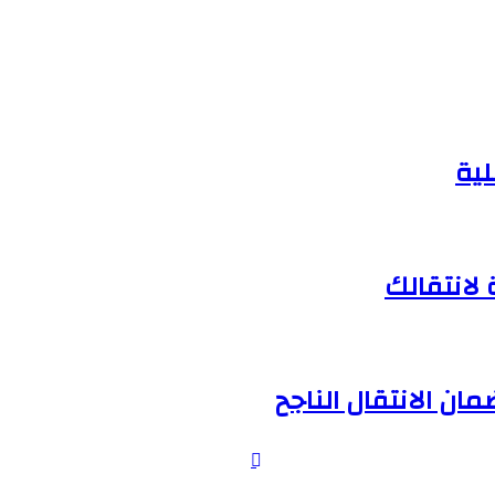
لية
لانتقالك
ان الانتقال الناجح