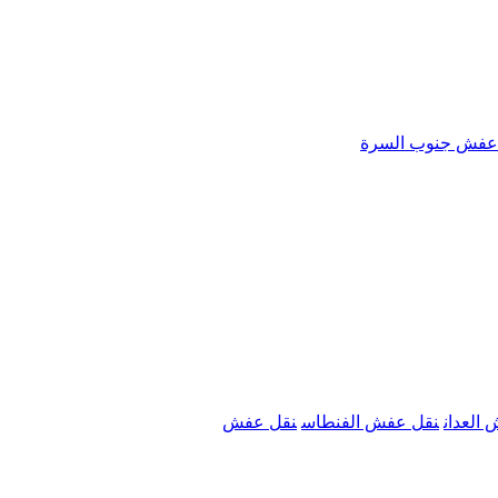
عفش جنوب السرة
العدان
نقل عفش الفنطاس
نقل عفش