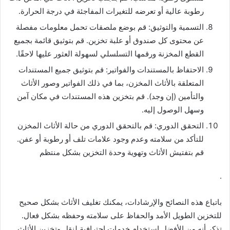
رطوبة عالية أو تعرضه للتغيرات المفاجئة في درجة الحرارة.
التسمية والتوثيق: قم بوضع ملصقات تحمل معلومات مفصلة
عن محتوى كل صندوق أو علبة تخزين. قم بتوثيق قائمة بجميع
القطع المخزنة ورقمها التسلسلي لسهولة العثور عليها لاحقًا.
الاحتفاظ بالمستندات والفواتير: قم بتوثيق جميع المستندات
المتعلقة بالأثاث المخزن، بما في ذلك الفواتير وصور الأثاث
والتأمين (إن وجد). قم بتخزين هذه المستندات في مكان آمن
وسهل الوصول إليه.
التحقق الدوري: قم بالتحقق الدوري من حالة الأثاث المخزن
للتأكد من سلامته وعدم وجود علامات تلف أو رطوبة أو عفن.
قم بتفتيش الأثاث وتهوية وحدة التخزين بشكل منتظم
.
باتباع هذه النصائح والإرشادات، يمكنك تغليف الأثاث بشكل صحيح
للتخزين الطويل الأمد والحفاظ على سلامته وحفظه بشكل فعال.
تذكر أنه من الأفضل استخدام خدمات احترافية لنقل وتخزين الأثاث