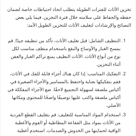
تخزين الأثاث للفترات الطويلة يتطلب اتخاذ احتياطات خاصة لضمان
حفظه والحفاظ على سلامته خلال فترة التخزين. فيما يلي بعض
النصائح والإرشادات لتغليف الأثاث للتخزين الطويل الأمد:
التنظيف الشامل: قبل تغليف الأثاث، تأكد من تنظيفه جيدًا. قم
بمسح الغبار والأوساخ والبقع باستخدام منظف مناسب لكل
نوع من أنواع الأثاث. الأثاث النظيف يمنع تراكم الغبار والعفن
أثناء التخزين.
التفكيك المناسب: إذا كان هناك أجزاء قابلة للفك في الأثاث،
فقم بتفكيكها بعناية واحتفظ بالمسامير والأجزاء الصغيرة في
أكياس ملصقة لسهولة التجميع لاحقًا. ضع الأجزاء المفككة في
أكياس ملصقة واكتب عليها توصيفًا واضحًا للمحتوى ومكانها
الأصلي.
استخدام المواد المناسبة للتغليف: قم بتغليف القطع الفردية
من الأثاث بمواد مثل الفقاعة المطاطية أو الفوم والأغطية
الواقية لحمايتها من الخدوش والصدمات. استخدم أغطية