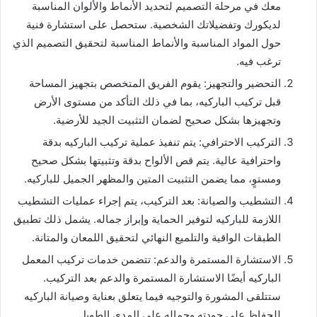
معك في مرحلة التصميم لتحديد الأنماط والألوان المناسبة
لديكورك وتفضيلاتك الشخصية. ستحصل على استشارة فنية
حول المواد المناسبة والأنماط المناسبة لتحقيق التصميم الذي
ترغب فيه.
التحضير والتجهيز: يقوم الفريق المتخصص بتجهيز المساحة
قبل تركيب الباركيه، بما في ذلك التأكد من مستوى الأرض
وتجهيزها بشكل صحيح لضمان التثبيت الجيد للأرضية.
التركيب الاحترافي: يتم تنفيذ عملية تركيب الباركيه بدقة
واحترافية عالية. يتم قص الألواح بدقة وتثبيتها بشكل صحيح
ومستوٍ، مما يضمن التثبيت المتين والمظهر الجميل للباركيه.
التشطيب والصيانة: بعد التركيب، يتم إجراء عمليات التشطيب
اللازمة للباركيه لتوفير الحماية وإبراز جماله. يشمل ذلك تطبيق
الطبقات الواقية والتلميع النهائي لتحقيق اللمعان والمتانة.
الاستشارة المستمرة والدعم: تتضمن خدمات تركيب المعمل
الباركيه أيضًا الاستشارة المستمرة والدعم بعد التركيب.
ستتلقى المشورة والتوجيه فيما يتعلق بعناية وصيانة الباركيه
للحفاظ على جودته وجماله على المدى الطويل.