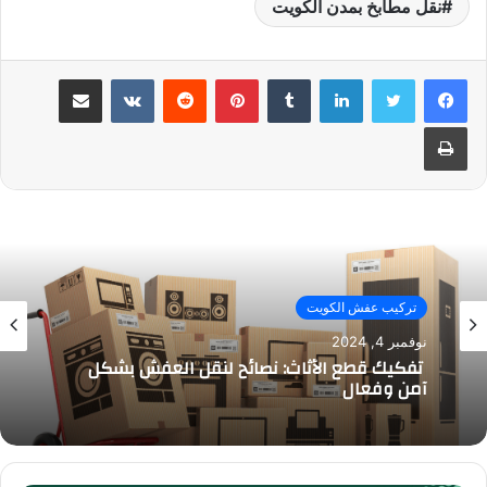
نقل مطابخ بمدن الكويت
لينكدإن
بينتيريست
مشاركة عبر البريد
طباعة
تركيب عفش الكويت
نوفمبر 4, 2024
تفكيك قطع الأثاث: نصائح لنقل العفش بشكل
آمن وفعال