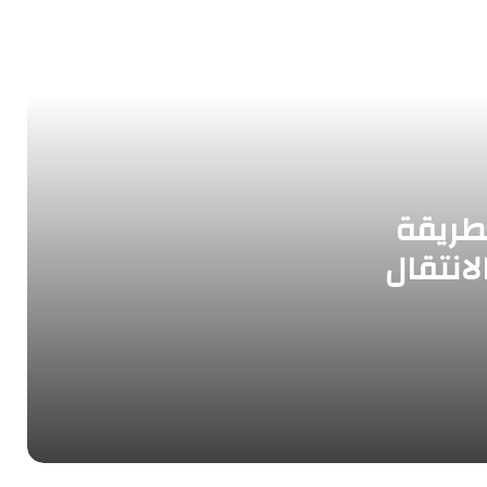
شامل لخدمات النقل والتغليف في الكويت
تخزين اثاث الكويت: حلول عملية للحفاظ
على ممتلكاتك بأمان
تجربة مميزة في تغليف ونقل بمدينة
الشويخ-الجودة والاهتمام في كل تفصيلة
طريقة
لانتقال
دنه نقل عفش-أمان وسهولة وتجربة
متميزة
نقل عفش الفحيحيل
نقل عفش داخل المنزل-نصائح لتسهيل
العملية