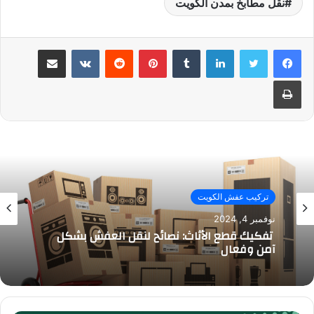
نقل مطابخ بمدن الكويت
لينكدإن
بينتيريست
مشاركة عبر البريد
طباعة
تركيب عفش الكويت
نوفمبر 4, 2024
تفكيك قطع الأثاث: نصائح لنقل العفش بشكل
آمن وفعال