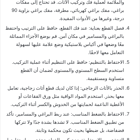
والملائمة لعملية فك وتركيب الأثاث. قد تحتاج إلى مفكات
براغي، مفك براغي كهربائي، مطرقة، مفك براغي بزاوية 90
درجة، وغيرها من الأدوات المفيدة.
فصل القطع بعناية: عند فك القطع، حافظ على الترتيب واحتفظ
بالبراغي والمسامير في مكان آمن. قم بوضع الأجزاء المماثلة
معًا وضعها في أكياس بلاستيكية وضع علامة عليها لسهولة
التعامل معها لاحقًا.
الاحتفاظ بالتنظيم: حافظ على التنظيم أثناء عملية التركيب.
استخدم السطح المستوي والمستوى لضمان أن القطع
متساوية ومستقيمة.
الحذر بالأثاث الزجاجي: إذا كان لديك قطع أثاث زجاجية، تعامل
معها بحذر. استخدم المواد الواقية مثل ورق الفقاعات أو
الأغطية الناعمة لحمايتها من الخدوش والكسر أثناء التركيب.
الاحتفاظ بالضغط المناسب: عند ربط البراغي والمسامير، تأكد
من تطبيق الضغط المناسب. لا تشدها بشدة جدًا ولا تتركها
فضفاضة، بل ضبطها بحيث تكون محكمة وثابتة.
التحقق من الاستقامة: بعد تركيب القطع، تحقق من استقامتها