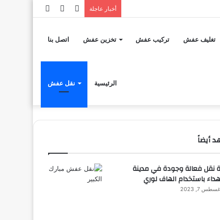
إضافة
مقال
تسجيل
أخبار عاجلة
عمود
عشوائي
الدخول
تغليف عفش
تركيب عفش
تخزين عفش
اتصل بنا
جانبي
الرئيسية
نقل عفش
 أيضاً
ة نقل فعالة وجودة في مدينة
داء باستخدام الهاف لوري
سطس 7, 2023