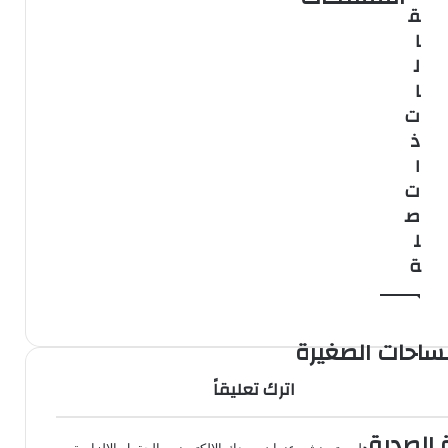
ومنظمة لانتقالك
ق
ا
ل
ا
ت
ذ
ا
ت
ص
ل
ة
مساحات الصغيرة
اترك تعليقاً
 الصديق