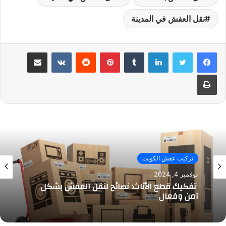
نقل العفش في المدينة
لينكدإن
بينتيريست
مشاركة عبر البريد
طباعة
تركيب عفش الكويت
نوفمبر 4, 2024
تفكيك قطع الأثاث: نصائح لنقل العفش بشكل
آمن وفعال