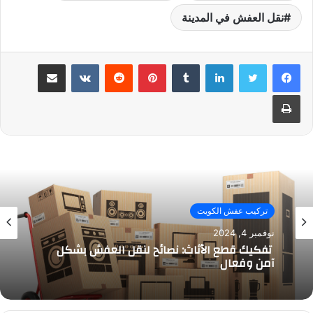
نقل العفش في المدينة
لينكدإن
بينتيريست
مشاركة عبر البريد
طباعة
تركيب عفش الكويت
نوفمبر 4, 2024
تفكيك قطع الأثاث: نصائح لنقل العفش بشكل
آمن وفعال