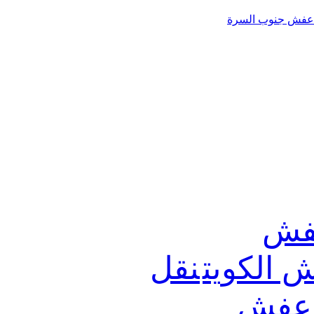
عفش جنوب السرة
فش
 الكويت
نقل
 عفش