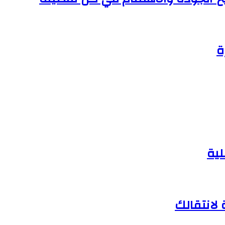
ة
لية
لانتقالك