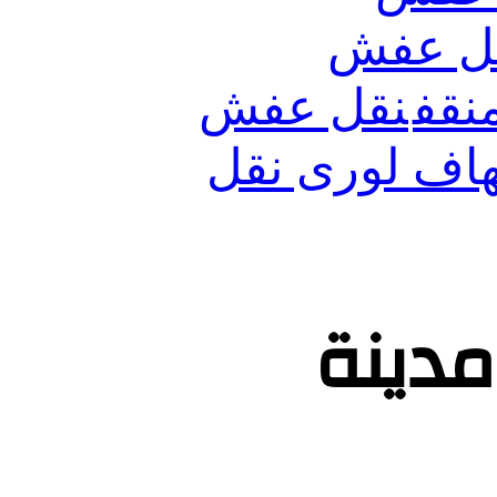
ل عفش
نقف
نقل عفش
اف لورى نقل
دينة