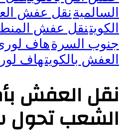
السالمية
نقل عفش العد
الكويت
نقل عفش المنطق
جنوب السرة
هاف لورى 
العفش بالكويت
هاف لور
نقل العفش بأم
الشعب تحول س