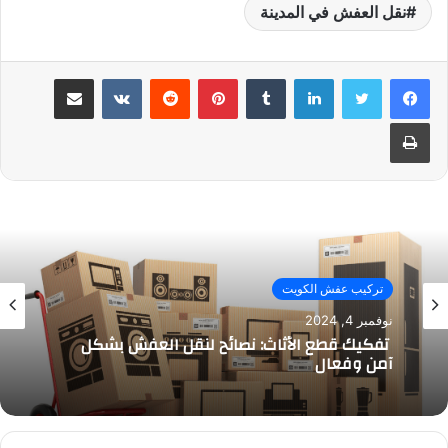
نقل العفش في المدينة
لينكدإن
بينتيريست
مشاركة عبر البريد
طباعة
تركيب عفش الكويت
نوفمبر 4, 2024
تفكيك قطع الأثاث: نصائح لنقل العفش بشكل
آمن وفعال