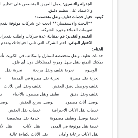
الجدولة والتنسيق:
يعمل الفريق المتخصص على تنظيم الجد
والاعتماد على تنظيم دقيق.
كيفية اختيار خدمات تغليف ونقل متخصصة:
**البحث والاستفسار:** ابحث عن شركات موثوقة تقدم 
تقييمات العملاء وخبرة الشركة.
التقييم والتقدير:
قم بمقابلة عدة شركات واطلب تقديرات م
الاختيار النهائي:
اختر الشركة التي تلبي احتياجاتك وتقدم 
الختام:
خدمات تغليف ونقل متخصصة للمنازل والمكاتب في الكويت تأتي 
يمكنك التمتع بنقل سهل ومريح لممتلكاتك دون أي قلق.
الوسوم
تجربة تغليف ونقل مريحة
تجربة نقل
تجربة نقل مميزة
تجربة نقل مميزة في المدينة
ت
تغليف وتوصيل دقيق للعفش
تغليف ونقل آمن للأثاث
تغليف ونقل دقيق
تغليف ونقل مضمون بالأحياء
تو
توصيل أثاث مضمون
توصيل سريع للعفش
توصي
خدمات نقل الأثاث الاحترافية
خدمات نقل العفش
خدمة توصيل وتغليف مضمونة
خدمة نقل متخصصة
خدمة نقل موثوقة في المدن
نقل الأثاث
نقل الأث
نقل الأثاث برعاية وأمان
نقل الأثاث بكفاءة عالية