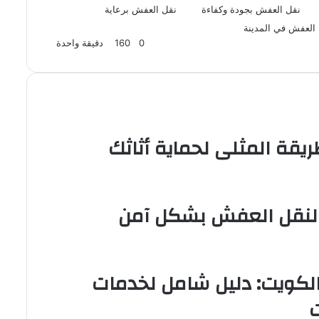
نقل العفش بجودة وكفاءة
نقل العفش برعاية
العفش في المدينة
0
160
دقيقة واحدة
يقة المثلى لحماية أثاثك
 لنقل العفش بشكل آمن
كويت: دليل شامل لخدمات
ت