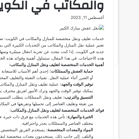
والمكاتب في الكوي
أغسطس 11, 2023
خدمات تغليف ونقل متخصصة للمنازل والمكاتب في الكويت: ض
تعتبر عملية نقل المنازل والمكاتب من التحديات الكبيرة التي ي
جديد في الكويت. إذا كنت تبحث عن تجربة انتقال ميسّرة وسهلة
هذه الاحتياجات. في هذا المقال، سنتناول أهمية وفوائد هذه ال
أهمية الخدمات المتخصصة لتغليف ونقل المنازل والمكاتب:
حماية العفش والممتلكات:
إحدى أهم الأسباب للاستعانة
أو الضرر أثناء عملية النقل. تقنيات التعبئة والتغليف ا
توفير الوقت والجهد:
عملية تغليف ونقل المنازل والمكات
يمكنك توفير الوقت والجهد وترك الأمور لفريق محترف ي
التنسيق والترتيب:
تغليف ونقل الممتلكات يتطلب التنسي
من تعبئة وتغليف العناصر إلى تحميلها وتفريغها في المكان
فوائد الخدمات المتخصصة لتغليف ونقل المنازل والمكاتب:
الخبرة والمهارة:
تأتي هذه الخدمات مع فرق ذات خبرة عال
مختلف العناصر والممتلكات بحذر واحترافية.
المواد والمعدات المتخصصة:
يستخدم الفريق المتخصص مو
والتلف. إلى جانب ذلك، يستخدمون معدات متخصصة لنقل 