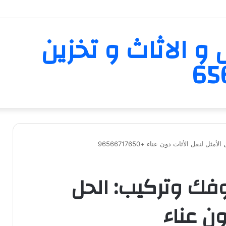
و الاثاث و تخزين
لنقل الأثاث دون عناء +96566717650
ك وتركيب: الحل
ون عناء